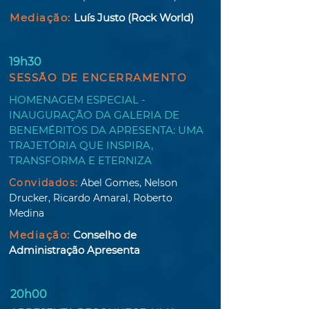
Mediação:
Luís Justo (Rock World)
19h30
SESSÃO DE ENCERRAMENTO
HOMENAGEM ESPECIAL -
INAUGURAÇÃO DA GALERIA DE
BENEMÉRITOS DA APRESENTA: UMA
TRAJETÓRIA QUE INSPIRA,
TRANSFORMA E ETERNIZA
Convidados:
Abel Gomes, Nelson
Drucker, Ricardo Amaral, Roberto
Medina
Mediação:
Conselho de
Administração Apresenta
20h00