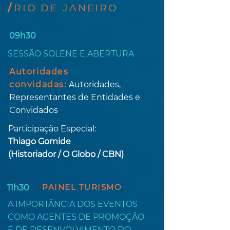
/
RIO DE JANEIRO
09h30
SESSÃO SOLENE E ABERTURA
Autoridades
convidadas:
Autoridades,
Representantes de Entidades e
Convidados
Participação Especial:
Thiago Gomide
(Historiador / O Globo / CBN)
PAINEL TURISMO
11h30
A IMPORTÂNCIA DOS EVENTOS
COMO AGENTES DE PROMOÇÃO
E
DE DESENVOLVIMENTO DO