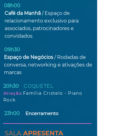
08h00
Café da Manhã
/
Espaço de
relacionamento exclusivo para
associados, patrocinadores e
convidados
09h30
Espaço de Negócios
/
Rodadas de
conversa, networking e ativações de
marcas
20h30
COQUETEL
Família Cristelo - Piano
Atração
:
Rock
23h00
Encerramento
SALA
APRESENTA