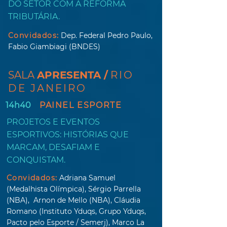
DO SETOR COM A REFORMA
TRIBUTÁRIA.
Convidados:
Dep. Federal Pedro Paulo,
Fabio Giambiagi (BNDES)
SALA
APRESENTA
/
RIO
DE JANEIRO
14h40
PAINEL ESPORTE
PROJETOS E EVENTOS
ESPORTIVOS: HISTÓRIAS QUE
MARCAM, DESAFIAM E
CONQUISTAM.
Convidados:
Adriana Samuel
(Medalhista Olímpica), Sérgio Parrella
(NBA),
Arnon de Mello (NBA), Cláudia
Romano (Instituto Yduqs, Grupo Yduqs,
Pacto pelo Esporte / Semerj), Marco La