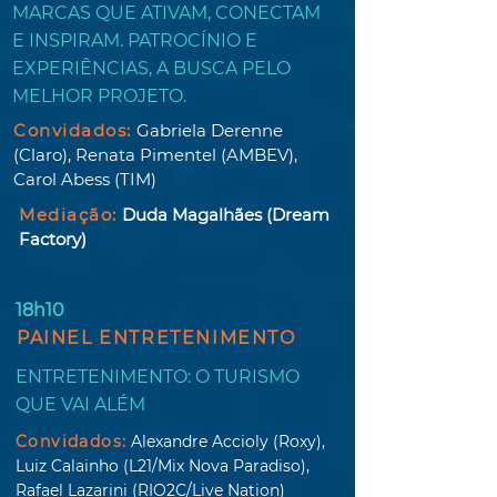
MARCAS QUE ATIVAM, CONECTAM
E INSPIRAM. PATROCÍNIO E
EXPERIÊNCIAS, A BUSCA PELO
MELHOR PROJETO.
Convidados:
Gabriela Derenne
(Claro), Renata Pimentel (AMBEV),
Carol Abess (TIM)
Mediação:
Duda Magalhães (Dream
Factory)
18h10
PAINEL ENTRETENIMENTO
ENTRETENIMENTO: O TURISMO
QUE VAI ALÉM
Convidados:
Alexandre Accioly (Roxy),
Luiz Calainho (L21/Mix Nova Paradiso),
Rafael Lazarini (RIO2C/Live Nation)