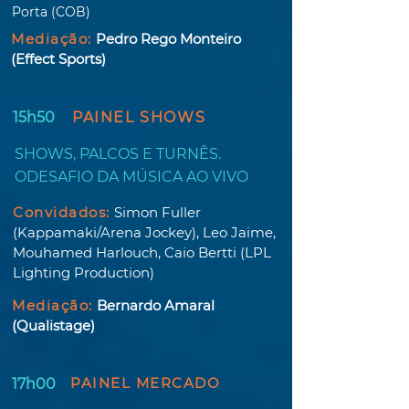
Porta (COB)
Mediação:
Pedro Rego Monteiro
(Effect Sports)
15h50
PAINEL SHOWS
SHOWS, PALCOS E TURNÊS.
ODESAFIO DA MÚSICA AO VIVO
Convidados:
Simon Fuller
(Kappamaki/Arena Jockey), Leo Jaime,
Mouhamed Harlouch, Caio Bertti (LPL
Lighting Production)
Mediação:
Bernardo Amaral
(Qualistage)
PAINEL MERCADO
17h00