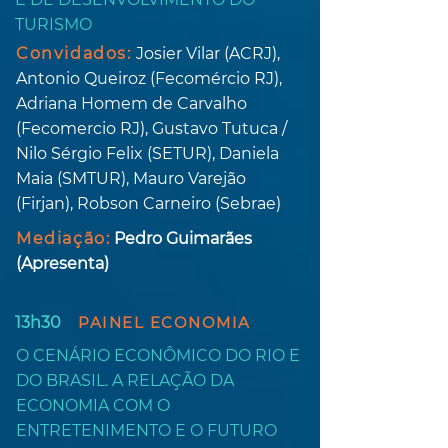
TURISMO
Convidados:
Josier Vilar (ACRJ),
Antonio Queiroz (Fecomércio RJ),
Adriana Homem de Carvalho
(Fecomercio RJ), Gustavo Tutuca /
Nilo Sérgio Felix (SETUR), Daniela
Maia (SMTUR), Mauro Varejão
(Firjan), Robson Carneiro (Sebrae)
Mediação:
Pedro Guimarães
(Apresenta)
13h30
PAINEL ECONOMIA
O CENÁRIO ECONÔMICO DO RIO E
DO BRASIL. A RELAÇÃO DA
ECONOMIA COM O
ENTRETENIMENTO E O FUTURO