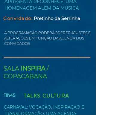
APRESENTA RECONHECE: UMA
HOMENAGEM ALÉM DA MÚSICA
Convidado:
Pretinho da Serrinha
A PROGRAMAÇÃO PODERÁ SOFRER AJUSTES E
ALTERAÇÕES EM FUNÇÃO DA AGENDA DOS
CONVIDADOS
SALA
INSPIRA
/
COPACABANA
11h45
TALKS CULTURA
CARNAVAL: VOCAÇÃO, INSPIRAÇÃO E
TRANSFORMAÇÃO. UMA AGENDA
CULTURAL DE PROMOÇÃO
INTERNACIONAL