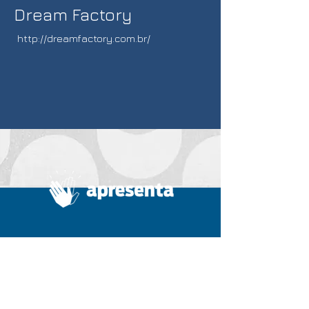
Dream Factory
http://dreamfactory.com.br/
Home
Summit
A Apresenta
Diretoria