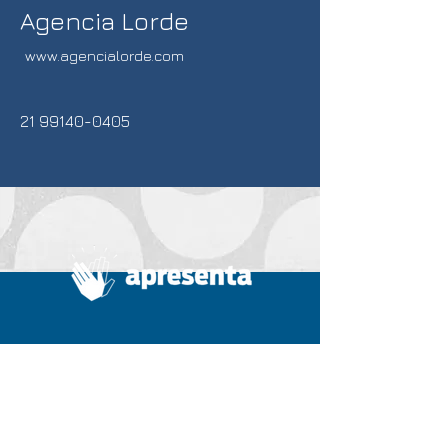
Agencia Lorde
www.agencialorde.com
21 99140-0405
Home
Summit
A Apresenta
Diretoria