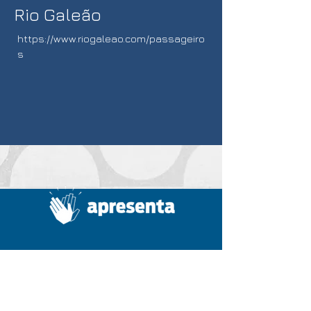
Rio Galeão
https://www.riogaleao.com/passageiro
s
Home
Summit
A Apresenta
Diretoria