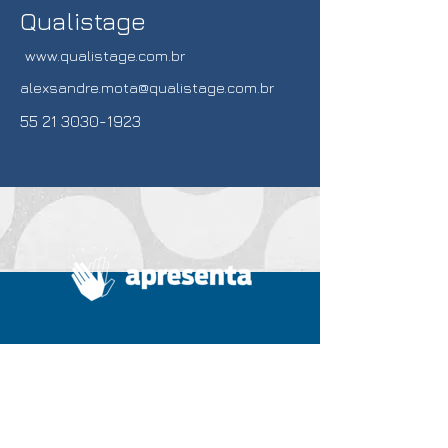
Qualistage
www.qualistage.com.br
alexsandre.mota@qualistage.com.br
55 21 3030-1923
Home
Summit
A Apresenta
Diretoria