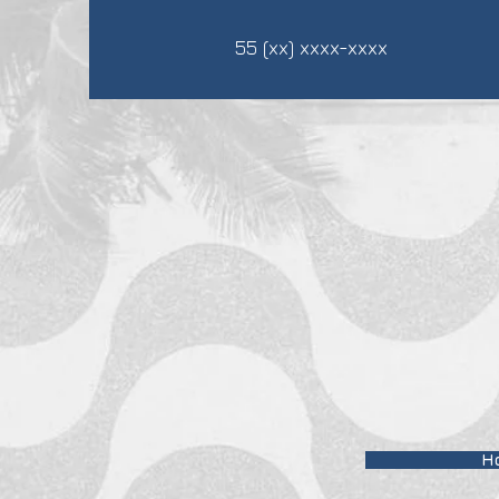
55 (xx) xxxx-xxxx
H