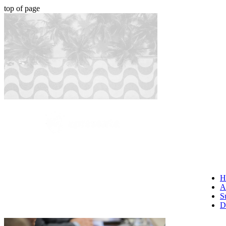
top of page
H
A
S
D