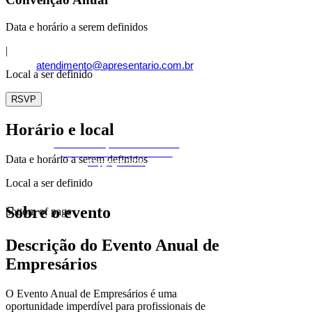
Data e horário a serem definidos
|
atendimento@apresentario.com.br
Local a ser definido
RSVP
Horário e local
Desenvolvido por Camarote Brasil
Todos os direitos reservados -
Data e horário a serem definidos
Copyright 2
025
Local a ser definido
Sobre o evento
bottom of page
Descrição do Evento Anual de
Empresários
O Evento Anual de Empresários é uma
oportunidade imperdível para profissionais de